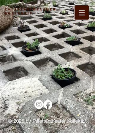
Palettentheather
Kollektiv
© 2025
by
Palettentheater Kollektiv
.