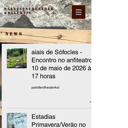
Palettentheather
Kollektiv
NEWS
aiais de Sófocles -
Encontro no anfiteatro,
10 de maio de 2026 às
17 horas
palettentheaterkol
Estadias
Primavera/Verão no